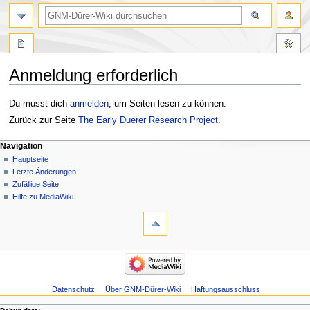
Anmeldung erforderlich
Zur
Zur
Du musst dich
anmelden
, um Seiten lesen zu können.
Navigation
Suche
Zurück zur Seite
The Early Duerer Research Project
.
springen
springen
Navigation
Hauptseite
Letzte Änderungen
Zufällige Seite
Hilfe zu MediaWiki
Datenschutz
Über GNM-Dürer-Wiki
Haftungsausschluss