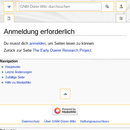
Anmeldung erforderlich
Zur
Zur
Du musst dich
anmelden
, um Seiten lesen zu können.
Navigation
Suche
Zurück zur Seite
The Early Duerer Research Project
.
springen
springen
Navigation
Hauptseite
Letzte Änderungen
Zufällige Seite
Hilfe zu MediaWiki
Datenschutz
Über GNM-Dürer-Wiki
Haftungsausschluss