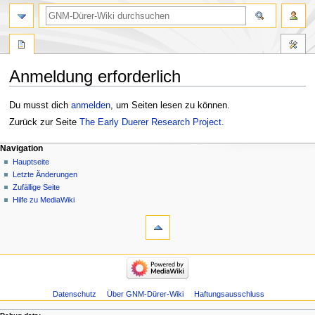
Anmeldung erforderlich
Zur
Zur
Du musst dich
anmelden
, um Seiten lesen zu können.
Navigation
Suche
Zurück zur Seite
The Early Duerer Research Project
.
springen
springen
Navigation
Hauptseite
Letzte Änderungen
Zufällige Seite
Hilfe zu MediaWiki
Datenschutz
Über GNM-Dürer-Wiki
Haftungsausschluss