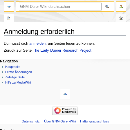
Anmeldung erforderlich
Zur
Zur
Du musst dich
anmelden
, um Seiten lesen zu können.
Navigation
Suche
Zurück zur Seite
The Early Duerer Research Project
.
springen
springen
Navigation
Hauptseite
Letzte Änderungen
Zufällige Seite
Hilfe zu MediaWiki
Datenschutz
Über GNM-Dürer-Wiki
Haftungsausschluss