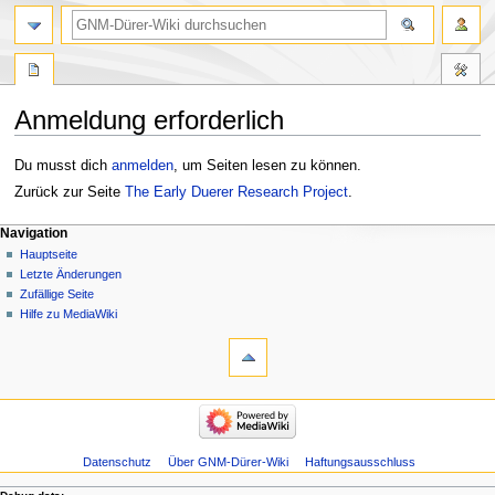
Anmeldung erforderlich
Zur
Zur
Du musst dich
anmelden
, um Seiten lesen zu können.
Navigation
Suche
Zurück zur Seite
The Early Duerer Research Project
.
springen
springen
Navigation
Hauptseite
Letzte Änderungen
Zufällige Seite
Hilfe zu MediaWiki
Datenschutz
Über GNM-Dürer-Wiki
Haftungsausschluss