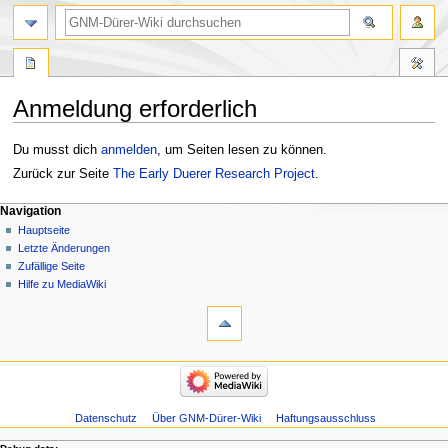
Anmeldung erforderlich
Zur
Zur
Du musst dich
anmelden
, um Seiten lesen zu können.
Navigation
Suche
Zurück zur Seite
The Early Duerer Research Project
.
springen
springen
Navigation
Hauptseite
Letzte Änderungen
Zufällige Seite
Hilfe zu MediaWiki
Datenschutz
Über GNM-Dürer-Wiki
Haftungsausschluss