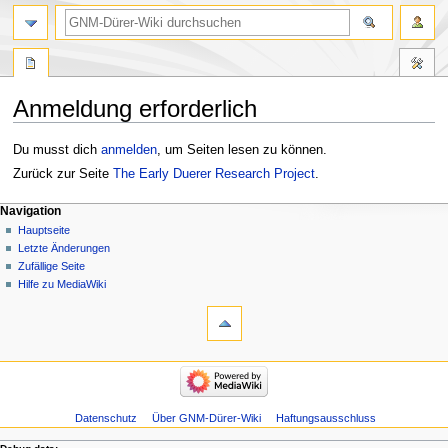
Anmeldung erforderlich
Zur
Zur
Du musst dich
anmelden
, um Seiten lesen zu können.
Navigation
Suche
Zurück zur Seite
The Early Duerer Research Project
.
springen
springen
Navigation
Hauptseite
Letzte Änderungen
Zufällige Seite
Hilfe zu MediaWiki
Datenschutz
Über GNM-Dürer-Wiki
Haftungsausschluss